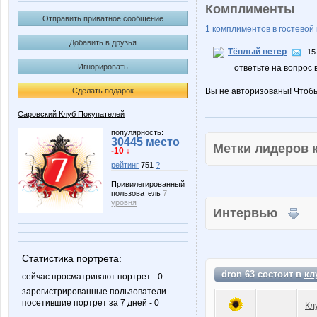
Комплименты
Отправить приватное сообщение
1 комплиментов в гостевой 
Добавить в друзья
Тёплый ветер
15
Игнорировать
ответьте на вопрос 
Сделать подарок
Вы не авторизованы! Чтоб
Саровский Клуб Покупателей
популярность:
30445 место
Метки лидеров
-10 ↓
рейтинг
751
?
Привилегированный
пользователь
7
уровня
Интервью
Статистика портрета:
dron 63 состоит в
кл
сейчас просматривают портрет - 0
зарегистрированные пользователи
посетившие портрет за 7 дней - 0
Кл